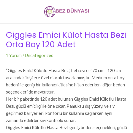
İçeriğe
Post
atla
navigation
Giggles Emici Külot Hasta Bezi
Orta Boy 120 Adet
1 Yorum
/
Uncategorized
“Giggles Emici Külotlu Hasta Bezi, bel çevresi 70 cm – 120 cm
arasındaki kişilere özel olarak tasarlanmıştır. Medium orta boy
bedeni ile geniş bir kullanıcı kitlesine hitap ederken, diğer beden
seçenekleri de mevcuttur.
Her bir paketinde 120 adet bulunan Giggles Emici Külotlu Hasta
Bezi, güçlü emiciliği ile öne çıkar. Pamuksu dış yüzeyi ve sıvı
geçirmez bariyerleri, konforlu bir kullanım sağlarken aynı
zamanda etkili bir sıvı kontrolü sunar.
Giggles Emici Külotlu Hasta Bezi, geniş beden seçenekleri, güçlü